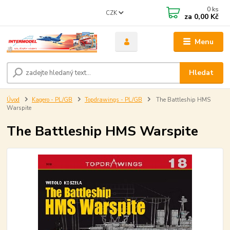
0
ks
CZK
za
0,00 Kč
Menu
Hledat
Úvod
Kagero - PL/GB
Topdrawings - PL/GB
The Battleship HMS
Warspite
The Battleship HMS Warspite