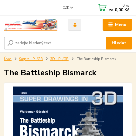
0
ks
CZK
za
0,00 Kč
Menu
Hledat
Úvod
Kagero - PL/GB
3D - PL/GB
The Battleship Bismarck
The Battleship Bismarck