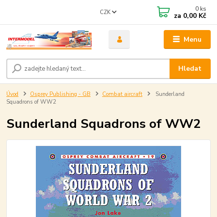
0
ks
CZK
za
0,00 Kč
Menu
Hledat
Úvod
Osprey Publishing - GB
Combat aircraft
Sunderland
Squadrons of WW2
Sunderland Squadrons of WW2