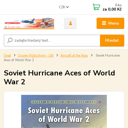
0
ks
CZK
za
0,00 Kč
Menu
Hledat
Úvod
Osprey Publishing - GB
Aircraft of the Aces
Soviet Hurricane
Aces of World War 2
Soviet Hurricane Aces of World
War 2