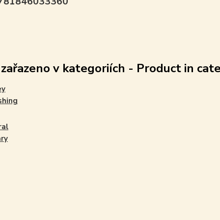
9781846033360
 zařazeno v kategoriích - Product in cat
ey
shing
ral
ary