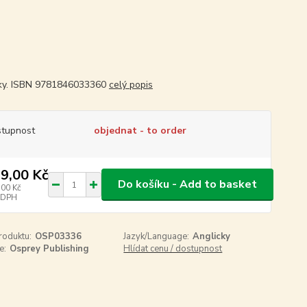
ky. ISBN 9781846033360
celý popis
tupnost
objednat - to order
9,00 Kč
Do košíku - Add to basket
,00 Kč
 DPH
roduktu:
OSP03336
Jazyk/Language:
Anglicky
e:
Osprey Publishing
Hlídat cenu / dostupnost