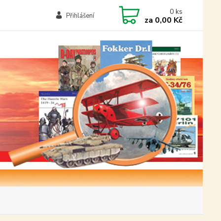
0
ks
Přihlášení
za
0,00 Kč