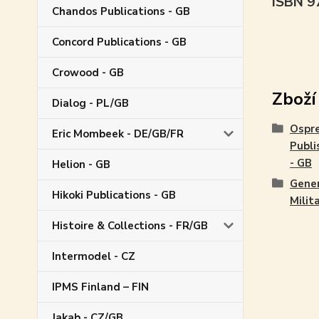
ISBN 
Chandos Publications - GB
Concord Publications - GB
Crowood - GB
Zboží
Dialog - PL/GB
Ospr
Eric Mombeek - DE/GB/FR
Publi
- GB
Helion - GB
Gene
Hikoki Publications - GB
Milit
Histoire & Collections - FR/GB
Intermodel - CZ
IPMS Finland – FIN
Jakab - CZ/GB