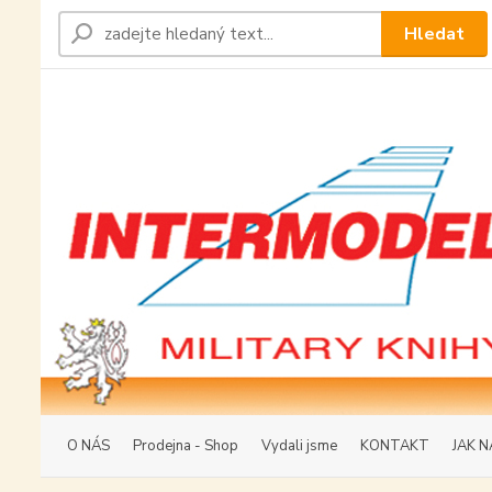
Hledat
O NÁS
Prodejna - Shop
Vydali jsme
KONTAKT
JAK N