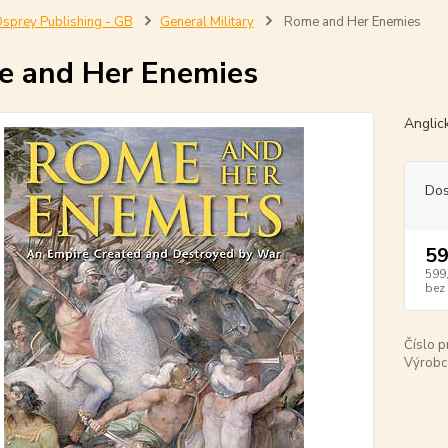
sprey Publishing - GB
General Military
Rome and Her Enemies
 and Her Enemies
Anglic
Dos
59
599
bez
Číslo p
Výrobc