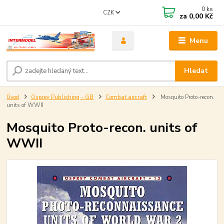
0
ks
CZK
za
0,00 Kč
Menu
Hledat
Úvod
Osprey Publishing - GB
Combat aircraft
Mosquito Proto-recon.
units of WWII
Mosquito Proto-recon. units of
WWII