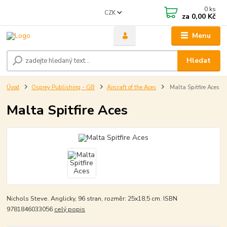
0
ks
CZK
za
0,00 Kč
Menu
Hledat
Úvod
Osprey Publishing - GB
Aircraft of the Aces
Malta Spitfire Aces
Malta Spitfire Aces
Nichols Steve. Anglicky, 96 stran, rozměr: 25x18,5 cm. ISBN
9781846033056
celý popis