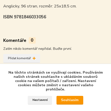
Anglicky, 96 stran, rozměr: 25x18,5 cm.
ISBN 9781846033056
Komentáře
0
Zatím nikdo komentář nepřidal. Buďte první.
Přidat komentář
Zboží zařazeno v kategoriích - Product in
Na těchto stránkách se využívají cookies. Používáním
category
našich stránek souhlasíte s ukládáním souborů
cookie na vašem počítači / zařízení. Nastavení
cookies můžete změnit v nastavení vašeho
Osprey Publishing - GB
prohlížeče.
Aircraft of the Aces
Souhlasím
Nastavení