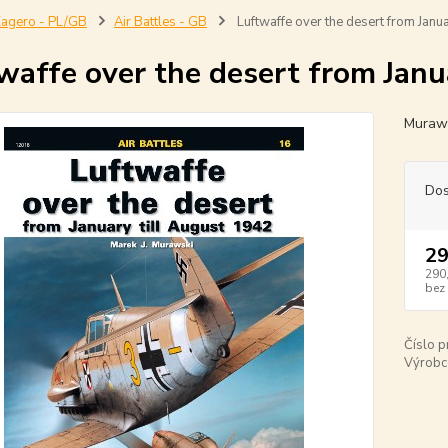
agero - PL/GB
Air Battles - GB
Luftwaffe over the desert from Janua
waffe over the desert from Janu
Muraws
Dos
29
290
bez
Číslo p
Výrobc