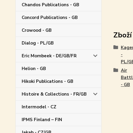
Chandos Publications - GB
Concord Publications - GB
Crowood - GB
Zboží
Dialog - PL/GB
Kage
-
Eric Mombeek - DE/GB/FR
PL/G
Helion - GB
Air
Battl
Hikoki Publications - GB
- GB
Histoire & Collections - FR/GB
Intermodel - CZ
IPMS Finland – FIN
Jakab - CZ/GB