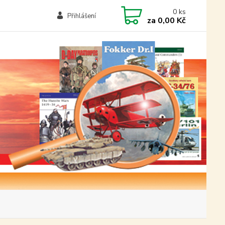
0
ks
Přihlášení
za
0,00 Kč