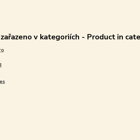
 zařazeno v kategoriích - Product in cat
ro
B
es