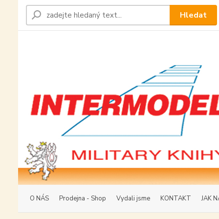
Hledat
O NÁS
Prodejna - Shop
Vydali jsme
KONTAKT
JAK N