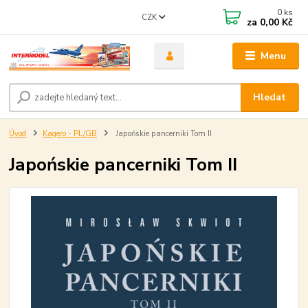
0
ks
CZK
za
0,00 Kč
Menu
Hledat
Úvod
Kagero - PL/GB
Japońskie pancerniki Tom II
Japońskie pancerniki Tom II