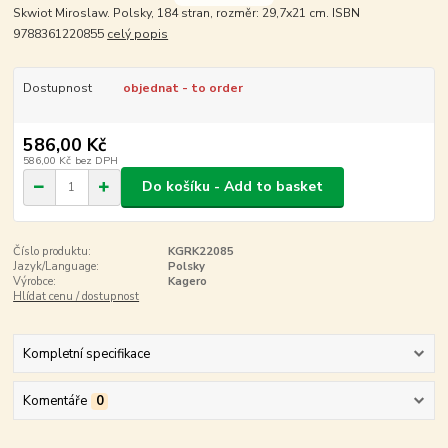
Skwiot Miroslaw. Polsky, 184 stran, rozměr: 29,7x21 cm. ISBN
9788361220855
celý popis
Dostupnost
objednat - to order
586,00 Kč
586,00 Kč
bez DPH
Do košíku - Add to basket
Číslo produktu:
KGRK22085
Jazyk/Language:
Polsky
Výrobce:
Kagero
Hlídat cenu / dostupnost
Kompletní specifikace
Komentáře
0