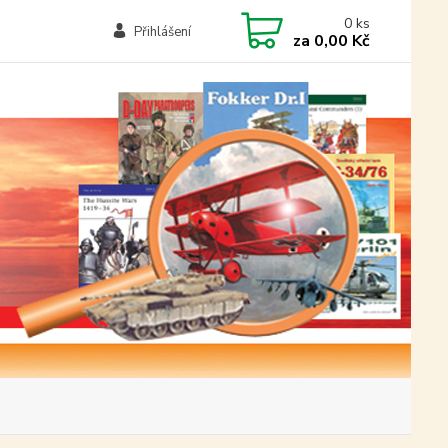
0
ks
Přihlášení
za
0,00 Kč