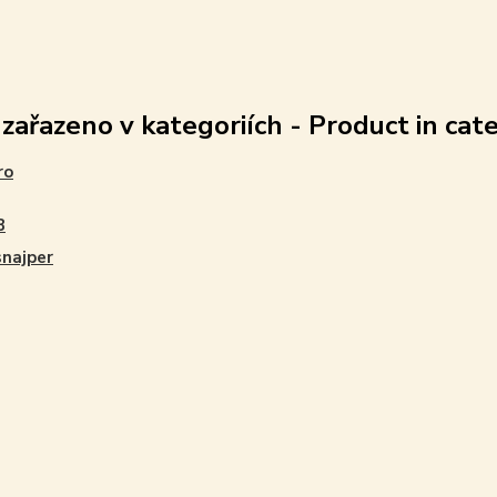
 zařazeno v kategoriích - Product in cat
ro
B
najper