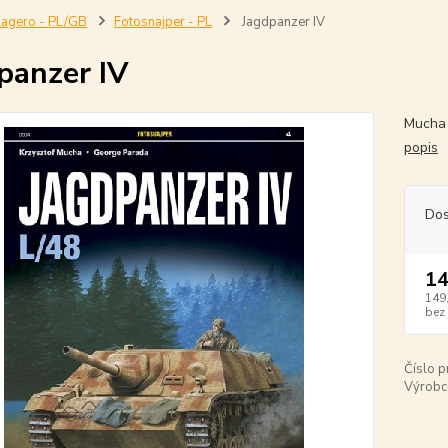
agero - PL/GB
Fotosnajper - PL
Jagdpanzer IV
panzer IV
Mucha 
popis
Dos
14
149
bez
Číslo p
Výrobc