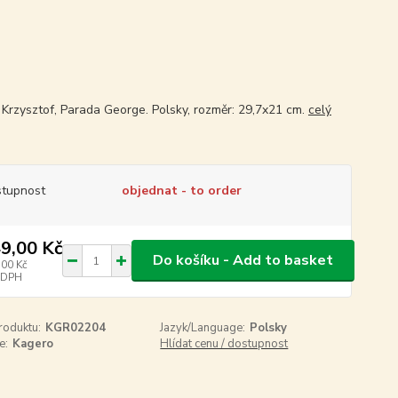
Krzysztof, Parada George. Polsky, rozměr: 29,7x21 cm.
celý
tupnost
objednat - to order
9,00 Kč
Do košíku - Add to basket
,00 Kč
 DPH
roduktu:
KGR02204
Jazyk/Language:
Polsky
e:
Kagero
Hlídat cenu / dostupnost