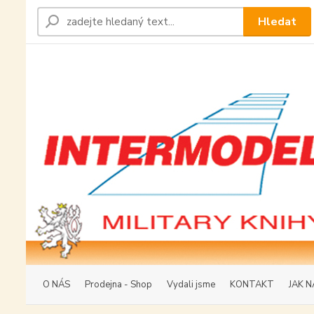
Hledat
O NÁS
Prodejna - Shop
Vydali jsme
KONTAKT
JAK N