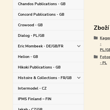
Chandos Publications - GB
Concord Publications - GB
Crowood - GB
Zboží
Dialog - PL/GB
Kage
-
Eric Mombeek - DE/GB/FR
PL/G
Helion - GB
Fotos
- PL
Hikoki Publications - GB
Histoire & Collections - FR/GB
Intermodel - CZ
IPMS Finland – FIN
Jakab - CZ/GB