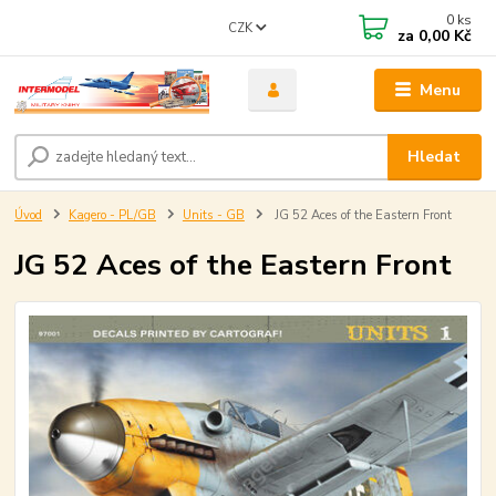
0
ks
CZK
za
0,00 Kč
Menu
Hledat
Úvod
Kagero - PL/GB
Units - GB
JG 52 Aces of the Eastern Front
JG 52 Aces of the Eastern Front