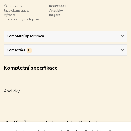
Číslo produktu:
KGR97001
Jazyk/Language:
Anglicky
Výrobce:
Kagero
Hlídat cenu / dostupnost
Kompletní specifikace
Komentáře
0
Kompletní specifikace
Anglicky.
Zboží zařazeno v kategoriích - Product in
category