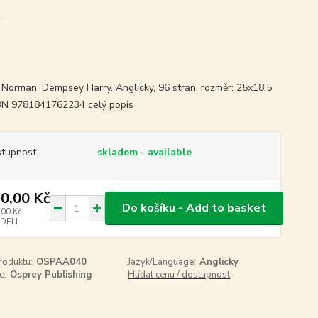
1
 Norman, Dempsey Harry. Anglicky, 96 stran, rozměr: 25x18,5
SBN 9781841762234
celý popis
tupnost
skladem - available
0,00 Kč
Do košíku - Add to basket
,00 Kč
 DPH
roduktu:
OSPAA040
Jazyk/Language:
Anglicky
e:
Osprey Publishing
Hlídat cenu / dostupnost