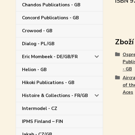
ISBN 
Chandos Publications - GB
Concord Publications - GB
Crowood - GB
Zboží
Dialog - PL/GB
Ospr
Eric Mombeek - DE/GB/FR
Publi
- GB
Helion - GB
Aircr
Hikoki Publications - GB
of th
Aces
Histoire & Collections - FR/GB
Intermodel - CZ
IPMS Finland – FIN
Jakab - CZ/GB