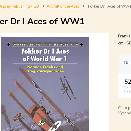
sprey Publishing - GB
Aircraft of the Aces
Fokker Dr I Aces of WW
er Dr I Aces of WW1
Franks
cm. I
Dos
52
520
bez
Číslo p
Výrobc