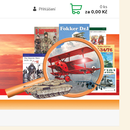
0
ks
Přihlášení
za
0,00 Kč