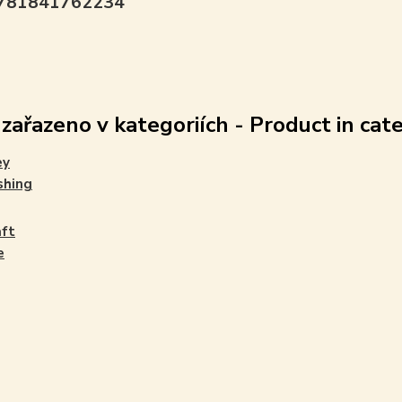
9781841762234
 zařazeno v kategoriích - Product in cat
ey
shing
aft
e