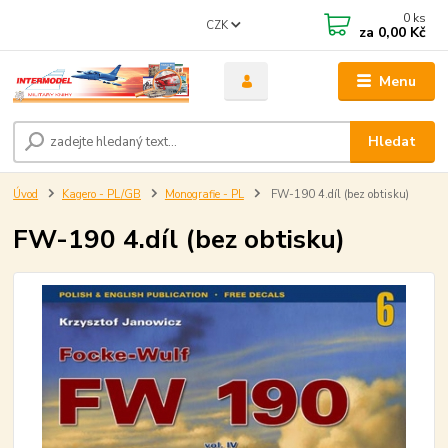
0
ks
CZK
za
0,00 Kč
Menu
Hledat
Úvod
Kagero - PL/GB
Monografie - PL
FW-190 4.díl (bez obtisku)
FW-190 4.díl (bez obtisku)