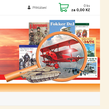
0
ks
Přihlášení
za
0,00 Kč