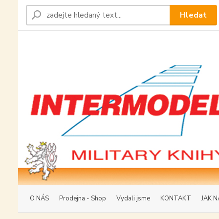
Hledat
O NÁS
Prodejna - Shop
Vydali jsme
KONTAKT
JAK N