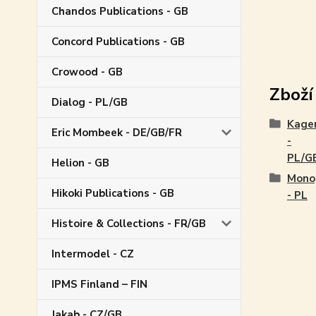
Chandos Publications - GB
Concord Publications - GB
Crowood - GB
Zboží
Dialog - PL/GB
Kage
Eric Mombeek - DE/GB/FR
-
PL/G
Helion - GB
Mono
Hikoki Publications - GB
- PL
Histoire & Collections - FR/GB
Intermodel - CZ
IPMS Finland – FIN
Jakab - CZ/GB