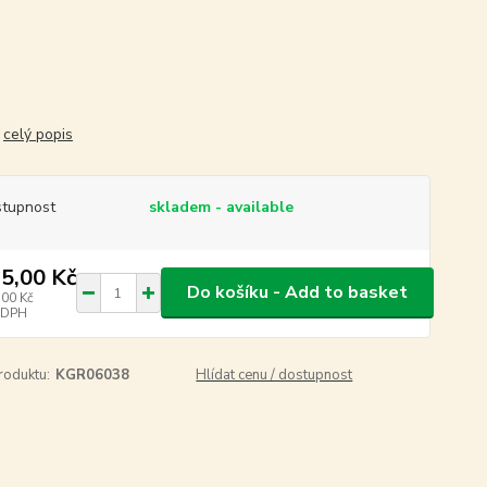
.
celý popis
tupnost
skladem - available
5,00 Kč
Do košíku - Add to basket
,00 Kč
 DPH
roduktu:
KGR06038
Hlídat cenu / dostupnost