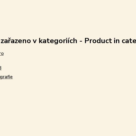
 zařazeno v kategoriích - Product in cat
ro
B
grafie