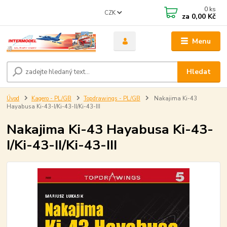
0
ks
CZK
za
0,00 Kč
Menu
Hledat
Úvod
Kagero - PL/GB
Topdrawings - PL/GB
Nakajima Ki-43
Hayabusa Ki-43-I/Ki-43-II/Ki-43-III
Nakajima Ki-43 Hayabusa Ki-43-
I/Ki-43-II/Ki-43-III