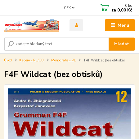
0
ks
CZK
za
0,00 Kč
Menu
Hledat
Úvod
Kagero - PL/GB
Monografie - PL
F4F Wildcat (bez obtisků)
F4F Wildcat (bez obtisků)