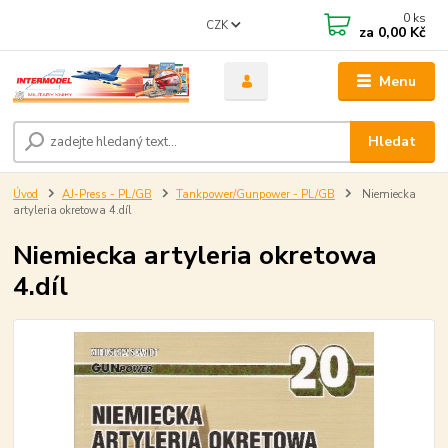
0
ks
CZK
za
0,00 Kč
Menu
Hledat
Úvod
AJ-Press - PL/GB
Tankpower/Gunpower - PL/GB
Niemiecka
artyleria okretowa 4.díl
Niemiecka artyleria okretowa
4.díl