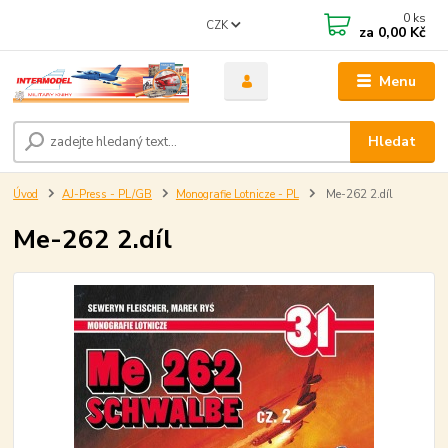
0
ks
CZK
za
0,00 Kč
Menu
Hledat
Úvod
AJ-Press - PL/GB
Monografie Lotnicze - PL
Me-262 2.díl
Me-262 2.díl