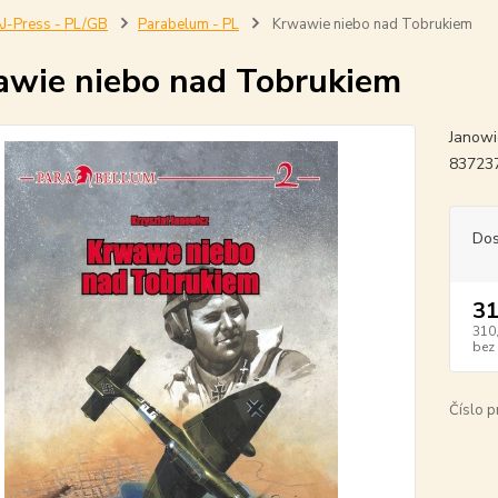
J-Press - PL/GB
Parabelum - PL
Krwawie niebo nad Tobrukiem
wie niebo nad Tobrukiem
Janowi
83723
Dos
31
310
bez
Číslo p