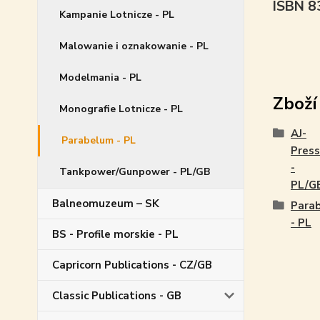
ISBN 
Kampanie Lotnicze - PL
Malowanie i oznakowanie - PL
Modelmania - PL
Zboží
Monografie Lotnicze - PL
AJ-
Parabelum - PL
Press
-
Tankpower/Gunpower - PL/GB
PL/G
Balneomuzeum – SK
Para
- PL
BS - Profile morskie - PL
Capricorn Publications - CZ/GB
Classic Publications - GB