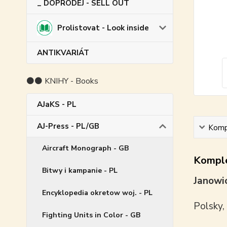
_ DOPRODEJ - SELL OUT
Prolistovat - Look inside
ANTIKVARIÁT
⚫⚫ KNIHY - Books
AJaKS - PL
AJ-Press - PL/GB
Kompl
Aircraft Monograph - GB
Komple
Bitwy i kampanie - PL
Janowic
Encyklopedia okretow woj. - PL
Polsky,
Fighting Units in Color - GB