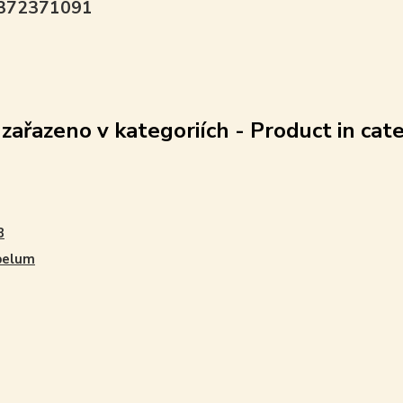
8372371091
 zařazeno v kategoriích - Product in cat
B
belum