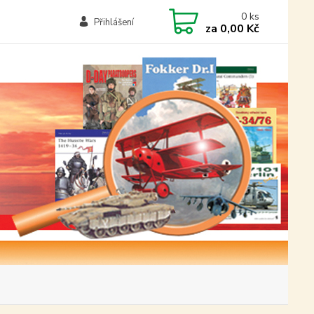
0
ks
Přihlášení
za
0,00 Kč