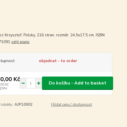
cz Krzysztof. Polsky, 216 stran, rozměr: 24,5x17,5 cm. ISBN
71091
celý popis
tupnost
objednat - to order
0,00 Kč
Do košíku - Add to basket
,00 Kč
 DPH
roduktu:
AJP10002
Hlídat cenu / dostupnost