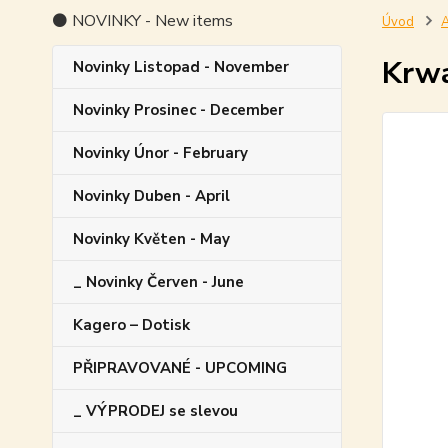
⚫ NOVINKY - New items
Úvod
A
Krwa
Novinky Listopad - November
Novinky Prosinec - December
Novinky Únor - February
Novinky Duben - April
Novinky Květen - May
_ Novinky Červen - June
Kagero – Dotisk
PŘIPRAVOVANÉ - UPCOMING
_ VÝPRODEJ se slevou