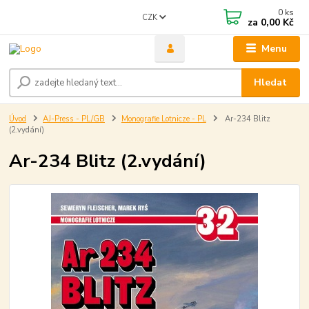
0
ks
CZK
za
0,00 Kč
Menu
Hledat
Úvod
AJ-Press - PL/GB
Monografie Lotnicze - PL
Ar-234 Blitz
(2.vydání)
Ar-234 Blitz (2.vydání)