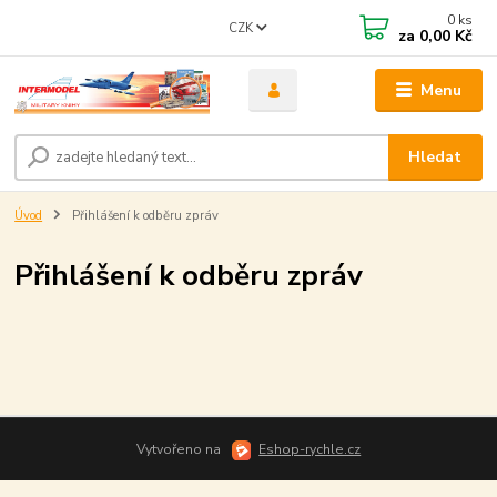
0
ks
CZK
za
0,00 Kč
Menu
Hledat
Úvod
Přihlášení k odběru zpráv
Přihlášení k odběru zpráv
Vytvořeno na
Eshop-rychle.cz