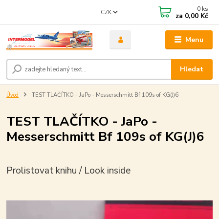
0
ks
CZK
za
0,00 Kč
Menu
Hledat
Úvod
TEST TLAČÍTKO - JaPo - Messerschmitt Bf 109s of KG(J)6
TEST TLAČÍTKO - JaPo -
Messerschmitt Bf 109s of KG(J)6
Prolistovat knihu / Look inside