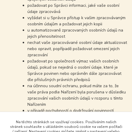
požadovat po Správci informaci, jaké vaše osobní
údaje zpracovává
vyžádat si u Správce přístup k vašim zpracovávaným
osobním údajům a požadovat jejich kopii
u automatizovaně zpracovaných osobních údajů na
jejich přenositelnost
nechat vaše zpracovávané osobní údaje aktualizovat
nebo opravit, popřípadě požadovat omezení jejich
zpracování
požadovat po společnosti výmaz vašich osobních
údajů, pokud se nejedná o osobní údaje, které je
Správce povinen nebo oprávněn dále zpracovávat
dle příslušných právních předpisů
na účinnou soudní ochranu, pokud máte za to, že
vaše práva podle Nařízení byla porušena v důsledku
zpracování vašich osobních údajů v rozporu s tímto
Nařízením
v případě pochybností o dodržování povinností
souvisejících se zpracováním osobních údajů se
Na těchto stránkách se využívají cookies. Používáním našich
obrátit na Správce nebo na Úřad pro ochranu
stránek souhlasíte s ukládáním souborů cookie na vašem počítači
osobních údajů
/ zařízení. Nastavení cookies můžete změnit v nastavení vašeho