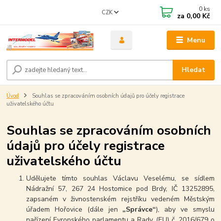
0
ks
CZK
za
0,00 Kč
Menu
Hledat
Úvod
Souhlas se zpracováním osobních údajů pro účely registrace
uživatelského účtu
Souhlas se zpracováním osobních
údajů pro účely registrace
uživatelského účtu
Udělujete tímto souhlas Václavu Veselému, se sídlem
Nádražní 57, 267 24 Hostomice pod Brdy, IČ 13252895,
zapsaném v živnostenském rejstříku vedeném Městským
úřadem Hořovice (dále jen
„Správce“
), aby ve smyslu
nařízení Evropského parlamentu a Rady (EU) č. 2016/679 o