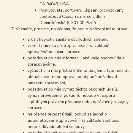
CA 94043, USA
Poskytovatel softwaru Clipsan, provozovaný
společností Clipsan s.r.o. se sídlem
Dominikánská 6, 301 00 Plzeň.
Vezměte, prosíme, na vědomí, že podle Nařízení máte právo:
zrušit kdykoliv zasílání obchodních sdělení,
vznést námitku proti zpracování na základě
oprávněného zájmu správce,
požadovat po nás informaci, jaké vaše osobní údaje
zpracováváme,
vyžádat si u nás přístup k těmto údajům a tyto nechat
aktualizovat nebo opravit, popřípadě požadovat
omezení zpracování,
požadovat po nás výmaz těchto osobních údajů,
výmaz provedeme, pokud to nebude v rozporu
s platnými právními předpisy nebo oprávněnými zájmy
správce,
na přenositelnost údajů, pokud se jedná o
automatizované zpracování na základě souhlasu
nebo z důvodu plnění smlouvy,
požadovat kopii zpracovávaných osobních údajů,