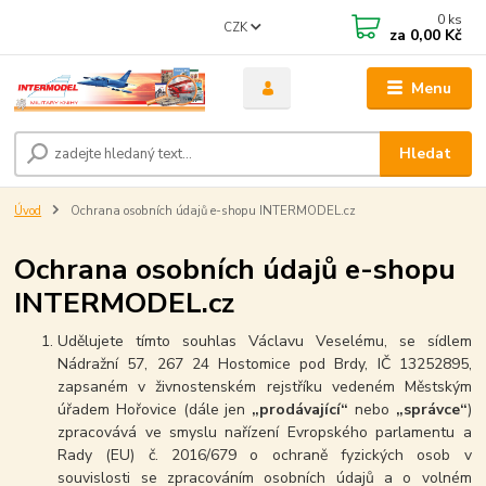
0
ks
CZK
za
0,00 Kč
Menu
Hledat
Úvod
Ochrana osobních údajů e-shopu INTERMODEL.cz
Ochrana osobních údajů e-shopu
INTERMODEL.cz
Udělujete tímto souhlas Václavu Veselému, se sídlem
Nádražní 57, 267 24 Hostomice pod Brdy, IČ 13252895,
zapsaném v živnostenském rejstříku vedeném Městským
úřadem Hořovice (dále jen
„prodávající“
nebo
„správce“
)
zpracovává ve smyslu nařízení Evropského parlamentu a
Rady (EU) č. 2016/679 o ochraně fyzických osob v
souvislosti se zpracováním osobních údajů a o volném