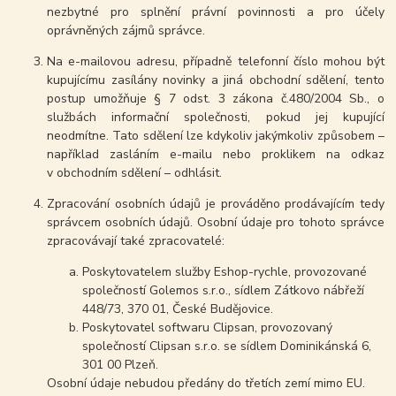
nezbytné pro splnění právní povinnosti a pro účely
oprávněných zájmů správce.
Na e-mailovou adresu, případně telefonní číslo mohou být
kupujícímu zasílány novinky a jiná obchodní sdělení, tento
postup umožňuje § 7 odst. 3 zákona č.480/2004 Sb., o
službách informační společnosti, pokud jej kupující
neodmítne. Tato sdělení lze kdykoliv jakýmkoliv způsobem –
například zasláním e-mailu nebo proklikem na odkaz
v obchodním sdělení – odhlásit.
Zpracování osobních údajů je prováděno prodávajícím tedy
správcem osobních údajů. Osobní údaje pro tohoto správce
zpracovávají také zpracovatelé:
Poskytovatelem služby Eshop-rychle, provozované
společností Golemos s.r.o., sídlem Zátkovo nábřeží
448/73, 370 01, České Budějovice.
Poskytovatel softwaru Clipsan, provozovaný
společností Clipsan s.r.o. se sídlem Dominikánská 6,
301 00 Plzeň.
Osobní údaje nebudou předány do třetích zemí mimo EU.