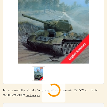
Moszczanski Ilja. Polsky / anglicky, 70 stran, rozměr: 29,7x21 cm. ISBN
9788372193889
celý popis