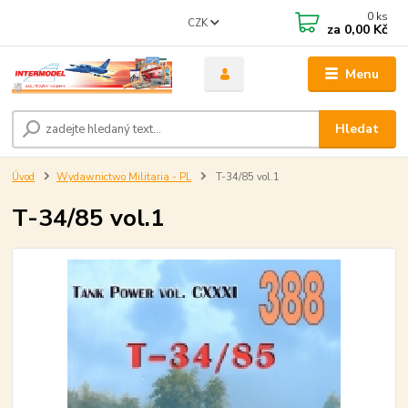
0
ks
CZK
za
0,00 Kč
Menu
Hledat
Úvod
Wydawnictwo Militaria - PL
T-34/85 vol.1
T-34/85 vol.1