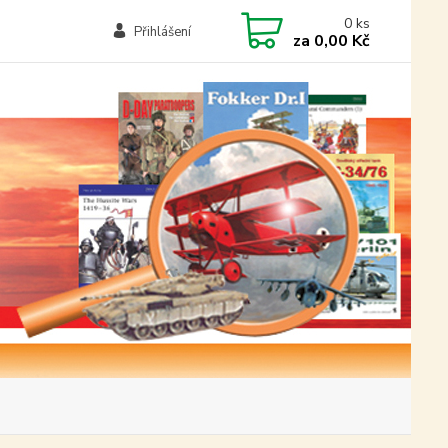
0
ks
Přihlášení
za
0,00 Kč