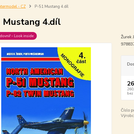
ntermodel - CZ
P-51 Mustang 4.díl
 Mustang 4.díl
dovniř – Look inside
Žurek J
97883
Dos
26
260
bez
Číslo p
Výrobc