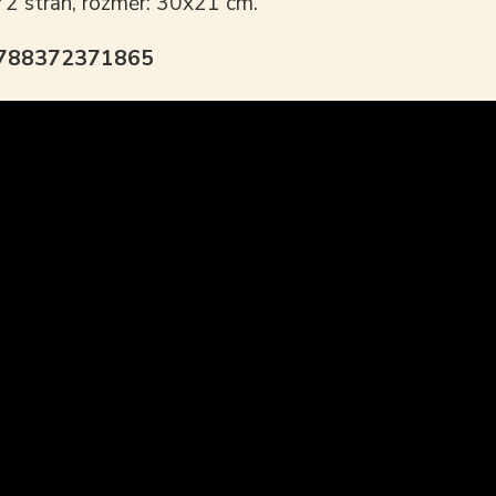
72 stran, rozměr: 30x21 cm.
9788372371865