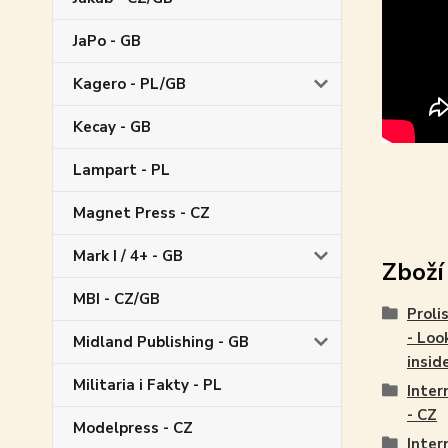
JaPo - GB
Kagero - PL/GB
Kecay - GB
Lampart - PL
Magnet Press - CZ
Mark I / 4+ - GB
Zboží
MBI - CZ/GB
Proli
- Loo
Midland Publishing - GB
insid
Militaria i Fakty - PL
Inte
- CZ
Modelpress - CZ
Inte