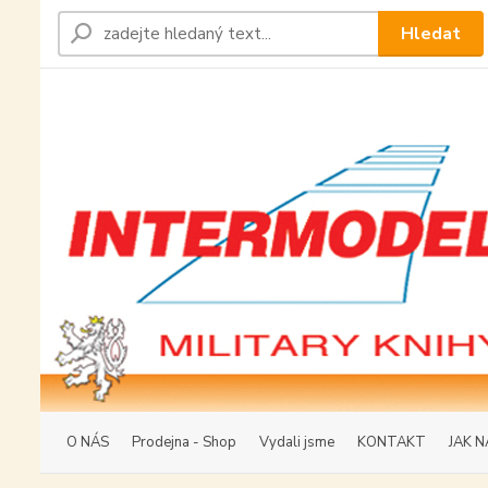
Hledat
O NÁS
Prodejna - Shop
Vydali jsme
KONTAKT
JAK N