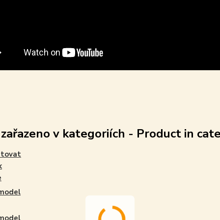
 zařazeno v kategoriích - Product in cat
stovat
k
e
rmodel
rmodel