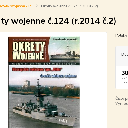
kręty Wojenne - PL
Okrety wojenne č.124 (r.2014 č.2)
ty wojenne č.124 (r.2014 č.2)
Polsky
Dos
30
274
bez
Číslo p
Výrobc