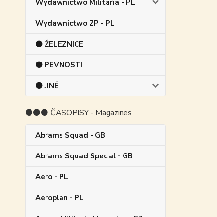
Wydawnictwo Militaria - PL
Wydawnictwo ZP - PL
⚫ ŽELEZNICE
⚫ PEVNOSTI
⚫ JINÉ
⚫⚫⚫ ČASOPISY - Magazines
Abrams Squad - GB
Abrams Squad Special - GB
Aero - PL
Aeroplan - PL