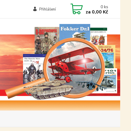
0
ks
Přihlášení
za
0,00 Kč