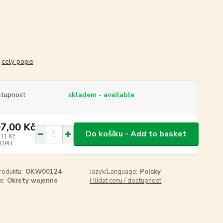
.
celý popis
tupnost
skladem - available
7,00 Kč
Do košíku - Add to basket
,11 Kč
 DPH
roduktu:
OKW00124
Jazyk/Language:
Polsky
e:
Okrety wojenne
Hlídat cenu / dostupnost