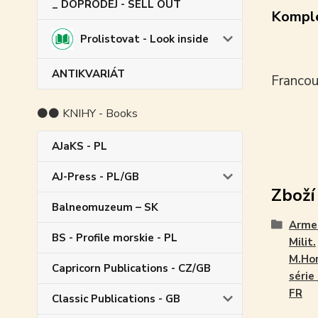
_ DOPRODEJ - SELL OUT
Komple
Prolistovat - Look inside
ANTIKVARIÁT
Francou
⚫⚫ KNIHY - Books
AJaKS - PL
AJ-Press - PL/GB
Zboží
Balneomuzeum – SK
Arme
BS - Profile morskie - PL
Milit.
M.Hor
Capricorn Publications - CZ/GB
série 
FR
Classic Publications - GB