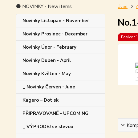
⚫ NOVINKY - New items
Úvod
A
No.1
Novinky Listopad - November
Novinky Prosinec - December
Poslední 
Novinky Únor - February
Novinky Duben - April
Novinky Květen - May
_ Novinky Červen - June
Kagero – Dotisk
PŘIPRAVOVANÉ - UPCOMING
Kompl
_ VÝPRODEJ se slevou