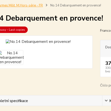
rmes Milit. M.Hors-série - FR
No.14 Debarquement en provence!
4 Debarquement en provence!
kusy – Last copies
Franco
Dos
37
330
bez
Číslo p
etní specifikace