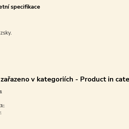
tní specifikace
zsky.
 zařazeno v kategoriích - Product in cat
s
s-
-