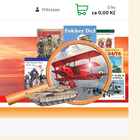
0
ks
Přihlášení
za
0,00 Kč