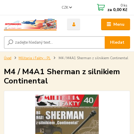
0
ks
CZK
za
0,00 Kč
Menu
Hledat
Úvod
Militaria i Fakty - PL
M4 / M4A1 Sherman z silnikiem Continental
M4 / M4A1 Sherman z silnikiem
Continental