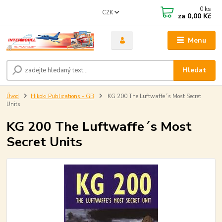
0
ks
CZK
za
0,00 Kč
Menu
Hledat
Úvod
Hikoki Publications - GB
KG 200 The Luftwaffe´s Most Secret
Units
KG 200 The Luftwaffe´s Most
Secret Units