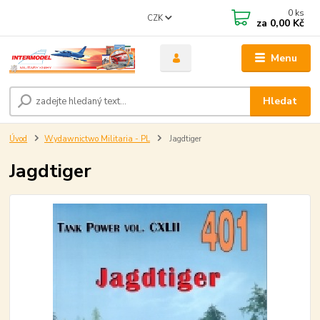
0
ks
CZK
za
0,00 Kč
Menu
Hledat
Úvod
Wydawnictwo Militaria - PL
Jagdtiger
Jagdtiger