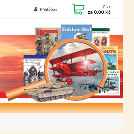
0
ks
Přihlášení
za
0,00 Kč