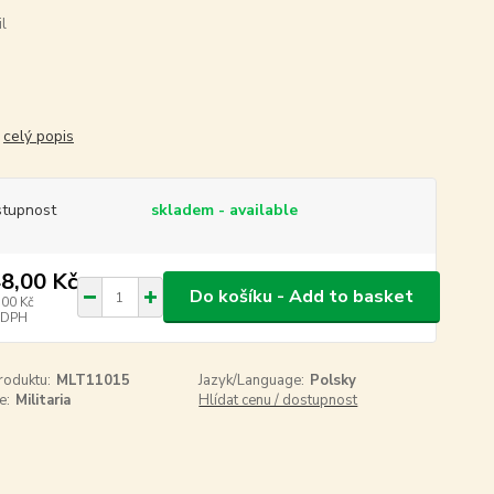
il
.
celý popis
tupnost
skladem - available
8,00 Kč
Do košíku - Add to basket
,00 Kč
 DPH
roduktu:
MLT11015
Jazyk/Language:
Polsky
e:
Militaria
Hlídat cenu / dostupnost