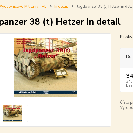
ydawnictwo Militaria - PL
In detail
Jagdpanzer 38 (t) Hetzer in deta
panzer 38 (t) Hetzer in detail
Polsky
Dos
34
348
bez
Číslo p
Výrobc