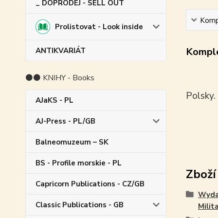
_ DOPRODEJ - SELL OUT
Kompl
Prolistovat - Look inside
Komple
ANTIKVARIÁT
⚫⚫ KNIHY - Books
Polsky.
AJaKS - PL
AJ-Press - PL/GB
Balneomuzeum – SK
BS - Profile morskie - PL
Zboží
Capricorn Publications - CZ/GB
Wyda
Classic Publications - GB
Milita