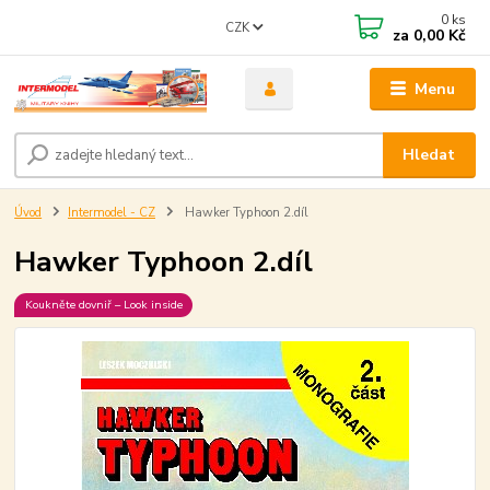
0
ks
CZK
za
0,00 Kč
Menu
Hledat
Úvod
Intermodel - CZ
Hawker Typhoon 2.díl
Hawker Typhoon 2.díl
Koukněte dovniř – Look inside