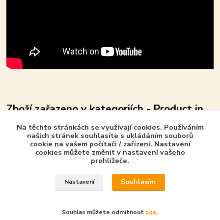
Zboží zařazeno v kategoriích - Product in
category
Na těchto stránkách se využívají cookies. Používáním
našich stránek souhlasíte s ukládáním souborů
Prolistovat - Look inside
cookie na vašem počítači / zařízení. Nastavení
cookies můžete změnit v nastavení vašeho
Intermodel - CZ
prohlížeče.
Intermodel – monografie
Souhlasím
Nastavení
Souhlas můžete odmítnout
zde
.
Vytvořeno na
Eshop-rychle.cz