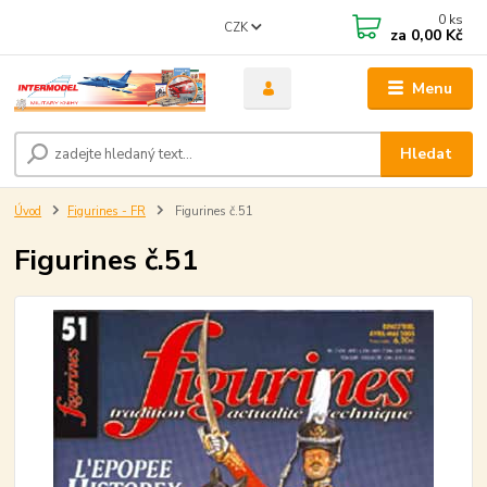
0
ks
CZK
za
0,00 Kč
Menu
Hledat
Úvod
Figurines - FR
Figurines č.51
Figurines č.51