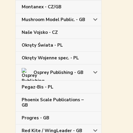
Montanex - CZ/GB
Mushroom Model Public. - GB
Naše Vojsko - CZ
Okręty Świata - PL
Okręty Wojenne spec. - PL
Osprey Publishing - GB
Pegaz-Bis - PL
Phoenix Scale Publications –
GB
Progres - GB
Red Kite / WingLeader - GB