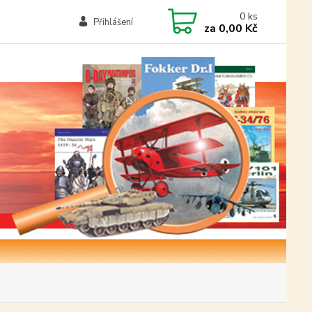
0
ks
Přihlášení
za
0,00 Kč