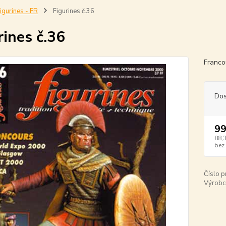
igurines - FR
Figurines č.36
rines č.36
Franco
Dos
99
88,
bez
Číslo p
Výrobc