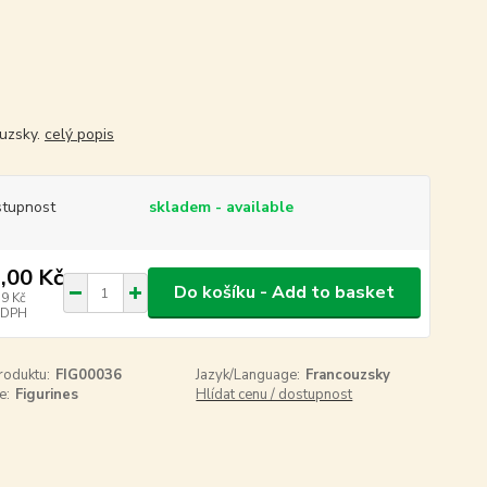
uzsky.
celý popis
tupnost
skladem - available
,00 Kč
Do košíku - Add to basket
39 Kč
 DPH
roduktu:
FIG00036
Jazyk/Language:
Francouzsky
e:
Figurines
Hlídat cenu / dostupnost