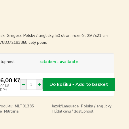
ki Gregorz. Polsky / anglicky, 50 stran, rozměr: 29,7x21 cm.
9788372193858
celý popis
tupnost
skladem - available
6,00 Kč
Do košíku - Add to basket
,00 Kč
 DPH
roduktu:
MLT01385
Jazyk/Language:
Polsky / anglicky
e:
Militaria
Hlídat cenu / dostupnost