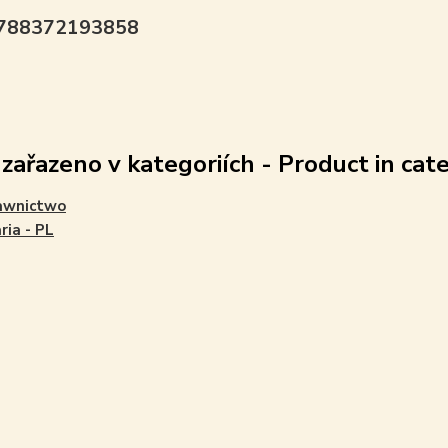
9788372193858
 zařazeno v kategoriích - Product in cat
wnictwo
ria - PL