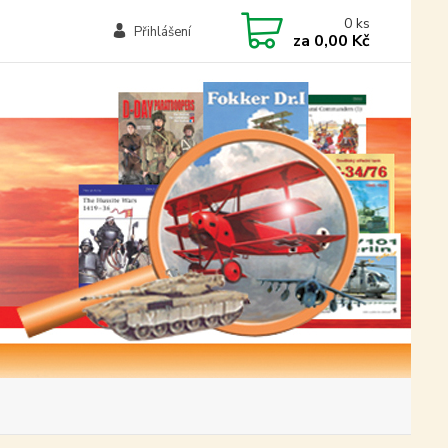
0
ks
Přihlášení
za
0,00 Kč