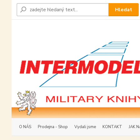
Hledat
O NÁS
Prodejna - Shop
Vydali jsme
KONTAKT
JAK N