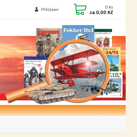
0
ks
Přihlášení
za
0,00 Kč