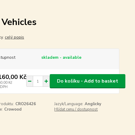
Vehicles
ky.
celý popis
tupnost
skladem - available
160,00 Kč
Do košíku - Add to basket
60,00 Kč
 DPH
roduktu:
CRO26426
Jazyk/Language:
Anglicky
e:
Crowood
Hlídat cenu / dostupnost