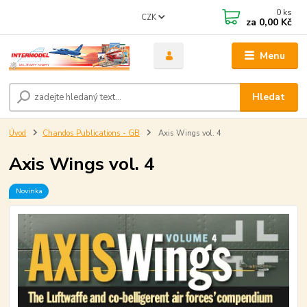
0
ks
CZK
za
0,00 Kč
Menu
Hledat
Úvod
Chandos Publications - GB
Axis Wings vol. 4
Axis Wings vol. 4
Novinka