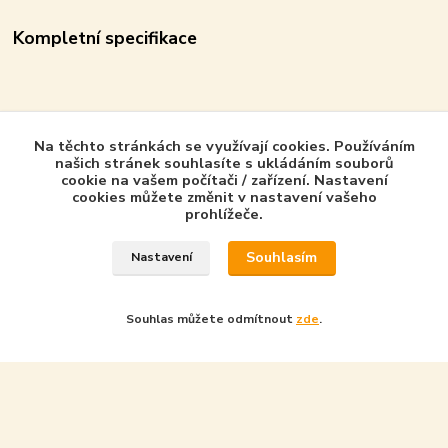
Kompletní specifikace
Anglicky, 184 stran, rozměr: 29,7x21 cm.
Na těchto stránkách se využívají cookies. Používáním
ISBN 9781913437408
našich stránek souhlasíte s ukládáním souborů
cookie na vašem počítači / zařízení. Nastavení
cookies můžete změnit v nastavení vašeho
prohlížeče.
Zboží zařazeno v kategoriích - Product in
Souhlasím
Nastavení
category
Novinky Duben - April
Souhlas můžete odmítnout
zde
.
Chandos Publications - GB
Vytvořeno na
Eshop-rychle.cz