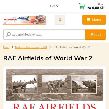
0
ks
CZK
za
0,00 Kč
Menu
Hledat
Úvod
Midland Publishing - GB
RAF Airfields of World War 2
RAF Airfields of World War 2