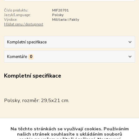
Číslo produktu:
MIF20701
Jazyk/Language:
Polsky
Výrobce:
Militaria i Fakty
Hlídat cenu / dostupnost
Kompletní specifikace
Komentáře
0
Kompletní specifikace
Polsky, rozměr: 29,5x21 cm.
Na těchto stránkách se využívají cookies. Používáním
Zboží zařazeno v kategoriích - Product in
našich stránek souhlasíte s ukládáním souborů