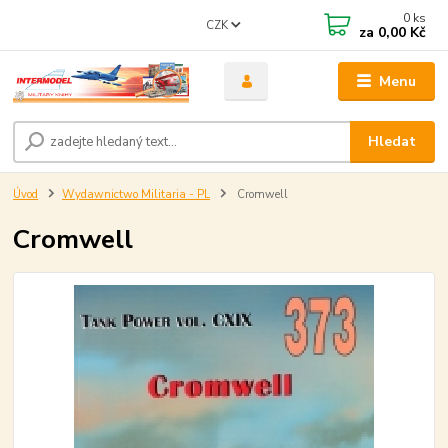
0
ks
CZK
za
0,00 Kč
Menu
Hledat
Úvod
Wydawnictwo Militaria - PL
Cromwell
Cromwell