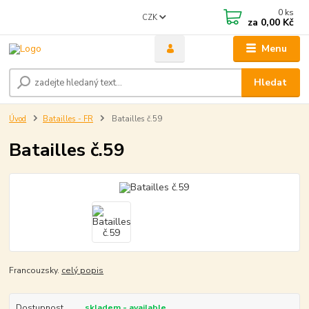
0
ks
CZK
za
0,00 Kč
Menu
Hledat
Úvod
Batailles - FR
Batailles č.59
Batailles č.59
Francouzsky.
celý popis
Dostupnost
skladem - available