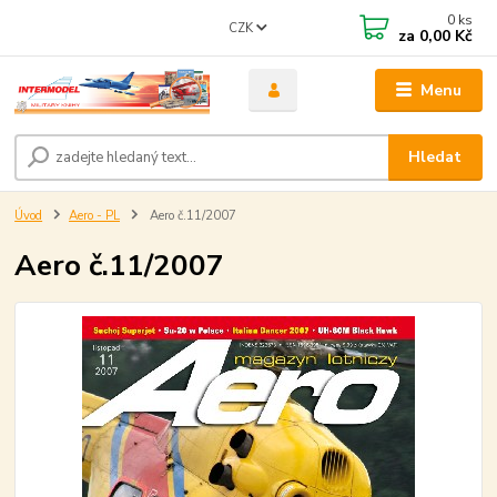
0
ks
CZK
za
0,00 Kč
Menu
Hledat
Úvod
Aero - PL
Aero č.11/2007
Aero č.11/2007