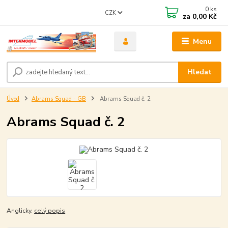
0
ks
CZK
za
0,00 Kč
Menu
Hledat
Úvod
Abrams Squad - GB
Abrams Squad č. 2
Abrams Squad č. 2
Anglicky.
celý popis